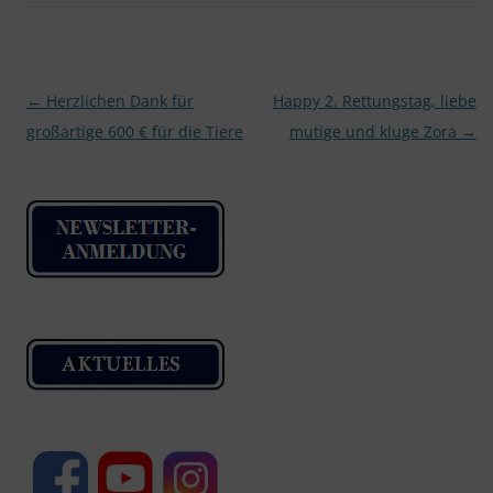
Beitragsnavigation
←
Herzlichen Dank für
Happy 2. Rettungstag, liebe
großartige 600 € für die Tiere
mutige und kluge Zora
→