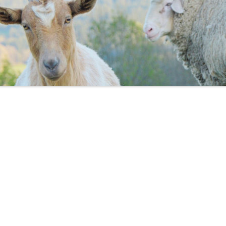
DIE HÜHNER
GESUNDHEITLICHE ASPEKTE
SACHSPENDEN
DIE HUNDE
REZEPTE
STELLENANGEBOTE
DIE KANINCHEN
PRODUKTGUIDE
DIE KATZEN
INFOS & TIPPS
DIE PFERDE
DIE PUTEN
DIE RINDER
DIE SCHAFE
DIE SCHWEINE
DIE ZIEGEN