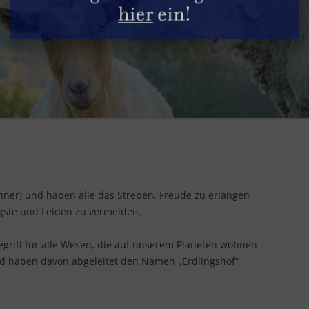
DIE HÜHNER
GESUNDHEITLICHE ASPEKTE
SACHSPENDEN
DIE HUNDE
REZEPTE
STELLENANGEBOTE
DIE KANINCHEN
PRODUKTGUIDE
DIE KATZEN
INFOS & TIPPS
DIE PFERDE
DIE PUTEN
hner) und haben alle das Streben, Freude zu erlangen
DIE RINDER
gste und Leiden zu vermeiden.
DIE SCHAFE
egriff für alle Wesen, die auf unserem Planeten wohnen
DIE SCHWEINE
nd haben davon abgeleitet den Namen „Erdlingshof“
DIE ZIEGEN