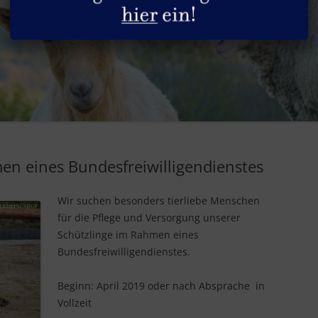
DIE HÜHNER
GESUNDHEITLICHE ASPEKTE
SACHSPENDEN
DIE HUNDE
REZEPTE
STELLENANGEBOTE
DIE KANINCHEN
PRODUKTGUIDE
DIE KATZEN
INFOS & TIPPS
DIE PFERDE
n eines Bundesfreiwilligendienstes
DIE PUTEN
Wir suchen besonders tierliebe Menschen
DIE RINDER
für die Pflege und Versorgung unserer
DIE SCHAFE
Schützlinge im Rahmen eines
Bundesfreiwilligendienstes.
DIE SCHWEINE
Beginn: April 2019 oder nach Absprache in
DIE ZIEGEN
Vollzeit