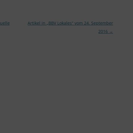
uelle
Artikel in „BBV Lokales“ vom 24. September
2016
→