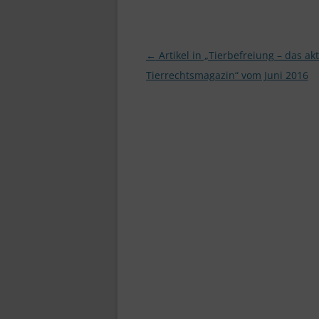
Beitragsnavigation
←
Artikel in „Tierbefreiung – das akt
Tierrechtsmagazin“ vom Juni 2016