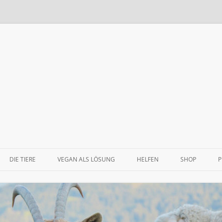
×
Zum
Inhalt
DIE TIERE
VEGAN ALS LÖSUNG
HELFEN
SHOP
P
springen
DIE ESEL
WARUM VEGAN?
TIERPATENSCHAFT
DIE GÄNSE
ALLGEMEINES
SPENDEN
DIE HIRSCHE
ÖKOLOGISCHE ASPEKTE
TESTAMENT