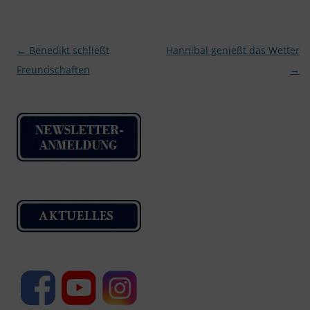
Beitragsnavigation
←
Benedikt schließt
Hannibal genießt das Wetter
Freundschaften
→