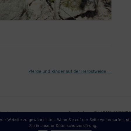
Pferde und Rinder auf der Herbstweide
→
hutzhinweise
Spendenkonto: IBAN DE5643060967
er Website zu gewährleisten. Wenn Sie auf der Seite weitersurfen, st
Sie in unserer Datenschutzerklärung.