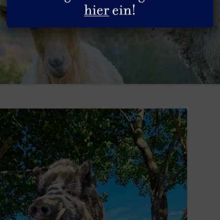
DIE HÜHNER
GESUNDHEITLICHE ASPEKTE
SACHSPENDEN
DIE HUNDE
REZEPTE
STELLENANGEBOTE
DIE KANINCHEN
PRODUKTGUIDE
DIE KATZEN
INFOS & TIPPS
DIE PFERDE
DIE PUTEN
DIE RINDER
DIE SCHAFE
DIE SCHWEINE
DIE ZIEGEN