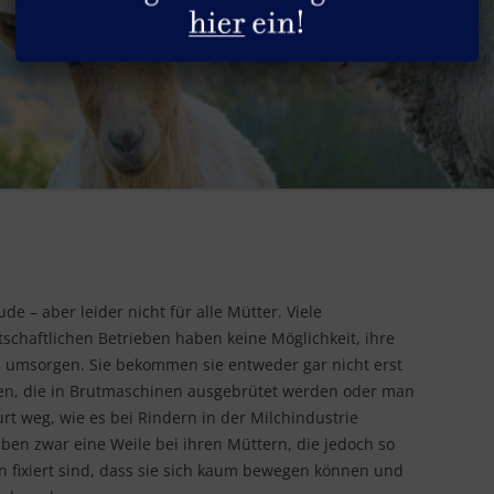
DIE HÜHNER
GESUNDHEITLICHE ASPEKTE
SACHSPENDEN
DIE HUNDE
REZEPTE
STELLENANGEBOTE
DIE KANINCHEN
PRODUKTGUIDE
DIE KATZEN
INFOS & TIPPS
DIE PFERDE
DIE PUTEN
de – aber leider nicht für alle Mütter. Viele
DIE RINDER
schaftlichen Betrieben haben keine Möglichkeit, ihre
DIE SCHAFE
u umsorgen. Sie bekommen sie entweder gar nicht erst
ken, die in Brutmaschinen ausgebrütet werden oder man
DIE SCHWEINE
t weg, wie es bei Rindern in der Milchindustrie
iben zwar eine Weile bei ihren Müttern, die jedoch so
DIE ZIEGEN
 fixiert sind, dass sie sich kaum bewegen können und