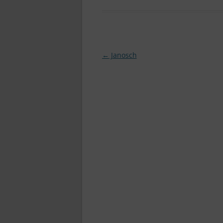
Beitragsnavigation
←
Janosch