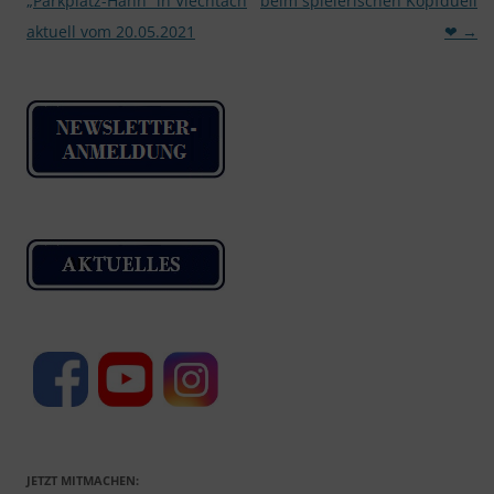
„Parkplatz-Hahn“ in Viechtach
beim spielerischen Kopfduell
aktuell vom 20.05.2021
❤
→
JETZT MITMACHEN: