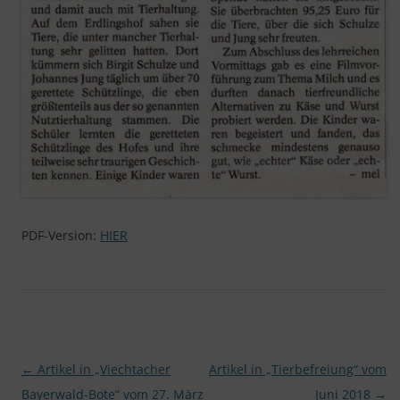
PDF-Version:
HIER
Beitragsnavigation
←
Artikel in „Viechtacher
Artikel in „Tierbefreiung“ vom
Bayerwald-Bote“ vom 27. März
Juni 2018
→