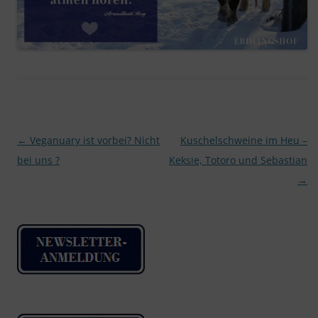
Beitragsnavigation
←
Veganuary ist vorbei? Nicht
Kuschelschweine im Heu –
bei uns ?
Keksie, Totoro und Sebastian
→