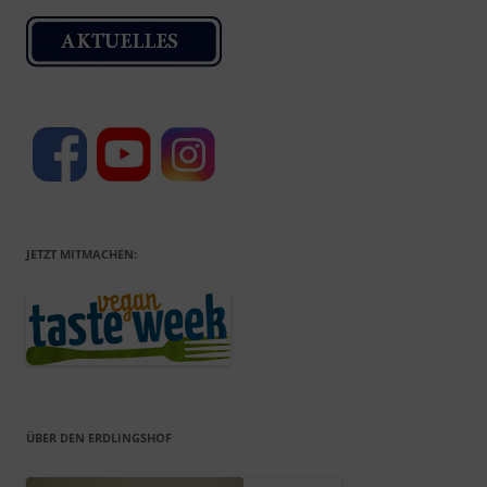
JETZT MITMACHEN:
ÜBER DEN ERDLINGSHOF