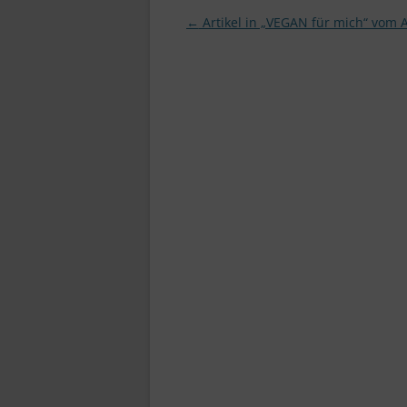
Beitragsnavigation
←
Artikel in „VEGAN für mich“ vom A