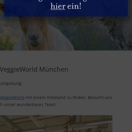
DIE HÜHNER
GESUNDHEITLICHE ASPEKTE
SACHSPENDEN
DIE HUNDE
REZEPTE
STELLENANGEBOTE
DIE KANINCHEN
PRODUKTGUIDE
DIE KATZEN
INFOS & TIPPS
DIE PFERDE
r VeggieWorld München
DIE PUTEN
 Umgebung:
DIE RINDER
DIE SCHAFE
VeggieWorld
mit einem Infostand zu finden. Besucht uns
uch unser wunderbares Team:
DIE SCHWEINE
DIE ZIEGEN