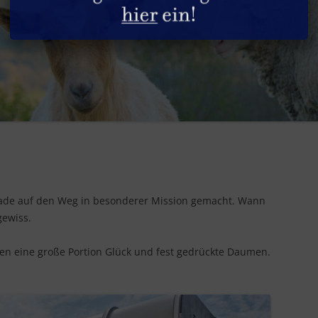
DIE HÜHNER
GESUNDHEITLICHE ASPEKTE
SACHSPENDEN
DIE HUNDE
REZEPTE
STELLENANGEBOTE
DIE KANINCHEN
PRODUKTGUIDE
DIE KATZEN
INFOS & TIPPS
DIE PFERDE
DIE PUTEN
ade auf den Weg in besonderer Mission gemacht. Wann
DIE RINDER
gewiss.
DIE SCHAFE
chen eine große Portion Glück und fest gedrückte Daumen.
DIE SCHWEINE
DIE ZIEGEN