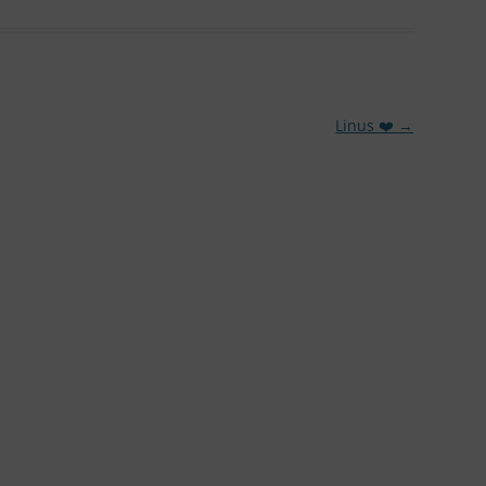
Linus ❤️
→