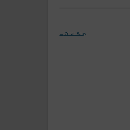
Beitragsnavigation
←
Zoras Baby