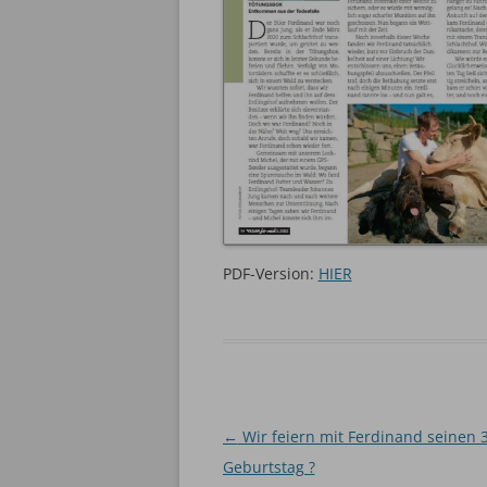
PDF-Version:
HIER
Beitragsnavigation
←
Wir feiern mit Ferdinand seinen 3
Geburtstag ?