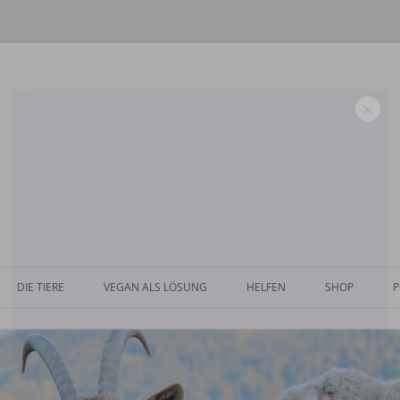
×
Zum
Inhalt
DIE TIERE
VEGAN ALS LÖSUNG
HELFEN
SHOP
P
springen
DIE ESEL
WARUM VEGAN?
TIERPATENSCHAFT
DIE GÄNSE
ALLGEMEINES
SPENDEN
DIE HIRSCHE
ÖKOLOGISCHE ASPEKTE
TESTAMENT