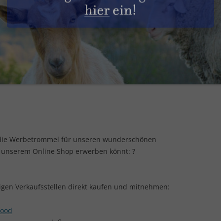
DIE HÜHNER
GESUNDHEITLICHE ASPEKTE
SACHSPENDEN
DIE HUNDE
REZEPTE
STELLENANGEBOTE
DIE KANINCHEN
PRODUKTGUIDE
DIE KATZEN
INFOS & TIPPS
DIE PFERDE
DIE PUTEN
die Werbetrommel für unseren wunderschönen
DIE RINDER
n unserem Online Shop erwerben könnt: ?
DIE SCHAFE
DIE SCHWEINE
nigen Verkaufsstellen direkt kaufen und mitnehmen:
DIE ZIEGEN
food