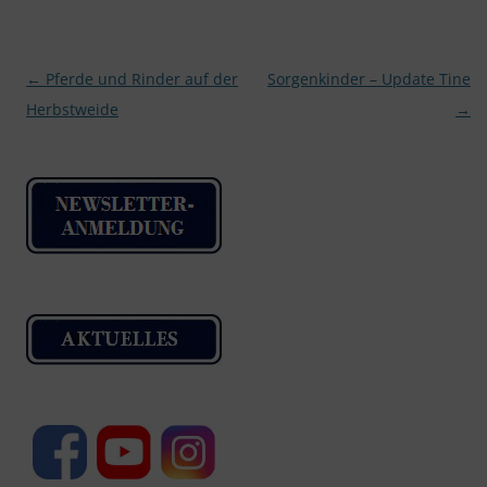
Beitragsnavigation
←
Pferde und Rinder auf der
Sorgenkinder – Update Tine
Herbstweide
→