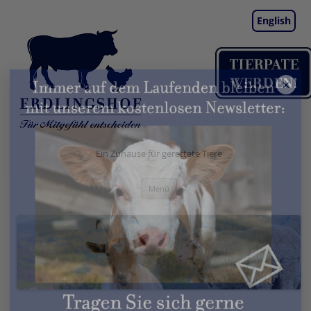
English
×
Ein Zuhause für gerettete Tiere
Zum
Menü
Inhalt
springen