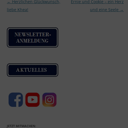
Beitragsnavigation
←
Herzlichen Glückwunsch,
Ernie und Cookie – ein Herz
liebe Khea!
und eine Seele
→
JETZT MITMACHEN: