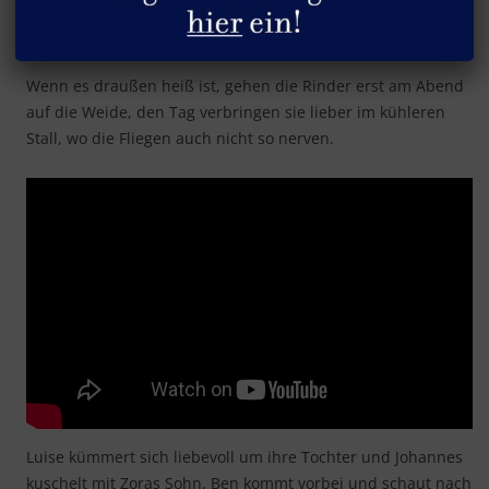
Herzige Szenen von der Rinderweide
Wenn es draußen heiß ist, gehen die Rinder erst am Abend
auf die Weide, den Tag verbringen sie lieber im kühleren
Stall, wo die Fliegen auch nicht so nerven.
Luise kümmert sich liebevoll um ihre Tochter und Johannes
kuschelt mit Zoras Sohn. Ben kommt vorbei und schaut nach