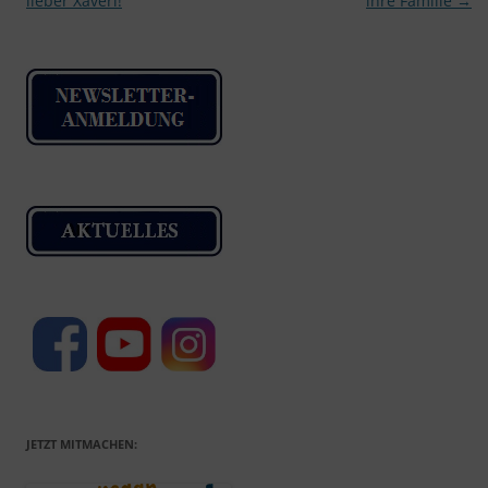
lieber Xaverl!
ihre Familie
→
JETZT MITMACHEN: