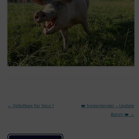
Beitragsnavigation
←
Fellpflege für Nico ?
❤️ Sorgenkinder – Update
Bonzy ❤️
→