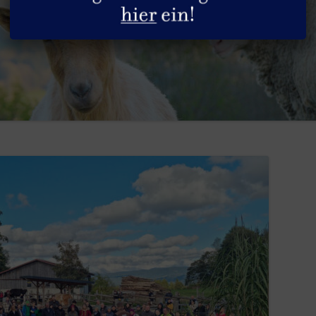
DIE HÜHNER
GESUNDHEITLICHE ASPEKTE
SACHSPENDEN
DIE HUNDE
REZEPTE
STELLENANGEBOTE
DIE KANINCHEN
PRODUKTGUIDE
DIE KATZEN
INFOS & TIPPS
DIE PFERDE
DIE PUTEN
DIE RINDER
DIE SCHAFE
DIE SCHWEINE
DIE ZIEGEN