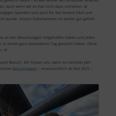
nd gekocht haben – es war wieder ein unfassbar leckeres
gan, auch wenn wir es mal nicht dazu schreiben. 🌿
oßzügigen Spenden und auch für das leckere Obst und
ht wurde. Unsere Futterkammer ist wieder gut gefüllt.
 die an den Besuchstagen mitgeholfen haben und jeden
hr zu einem ganz besonderen Tag gemacht haben. Ohne
. 🫶
Euren Besuch. Wir freuen uns, wenn es nächstes Jahr
ächsten
Besuchstagen
– voraussichtlich ab Mai 2025 –