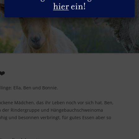
DIE HÜHNER
GESUNDHEITLICHE ASPEKTE
SACHSPENDEN
DIE HUNDE
REZEPTE
STELLENANGEBOTE
DIE KANINCHEN
PRODUKTGUIDE
DIE KATZEN
INFOS & TIPPS
DIE PFERDE
❤️
DIE PUTEN
linge: Ella, Ben und Bonnie.
DIE RINDER
DIE SCHAFE
ockene Mädchen, das ihr Leben noch vor sich hat. Ben,
 in der Rindergruppe und Hängebauchschweinoma
DIE SCHWEINE
uhig und besonnen verbringt, für gutes Essen aber so
DIE ZIEGEN