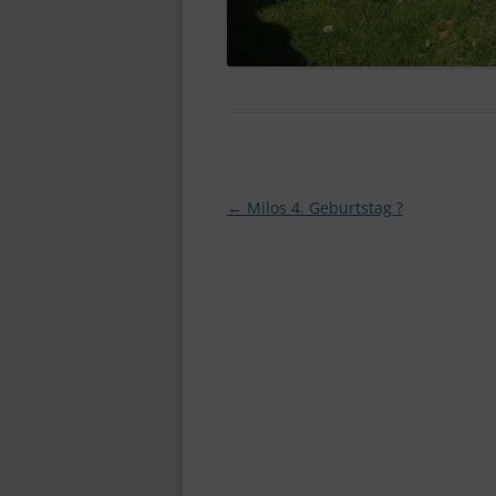
Beitragsnavigation
←
Milos 4. Geburtstag ?