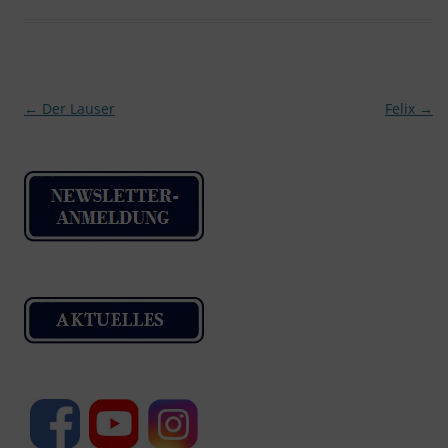
Beitragsnavigation
←
Der Lauser
Felix
→